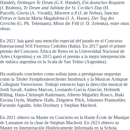
Händel),
Dettingen Te Deum
(G.F. Händel),
Ein deutsches Requiem
(
J. Brahms),
Te Deum and Jubilate for St. Cecilia’s Day
(H.
Purcell),
Gloria
(A. Vivaldi)
, Miserere a 8
(J. de Nebra),
Sanctus
Petrus et Sancta Maria Magdalena
(J. A. Hasse),
Der Tag des
Gerichts
(G. Ph. Telemann),
Missa die Filii
(J. D. Zelenka), entre otras
obras.
En 2021 Jaia ganó una mención especial del jurado en el Concurso
Internacional SOI Fiorenza Cedolins (Italia). En 2017 ganó el primer
premio del Concurso África de Retes en la Universidad Nacional de
Artes (Argentina) y en 2015 ganó el premio a la mejor interpretación
de música argentina en la Scala de San Telmo (Argentina).
Ha realizado conciertos como solista junto a prestigiosas orquestas
como la Tiroler Symphonieorchester Innsbruck y la Musicae Antiquae
Collegium Varsoviense. Trabajó entonces bajo la dirección musical de
Jordi Savall, Andrea Marcon, Leonardo García Alarcón, Helmuth
Rilling, Hans-Christoph Rademann, Alberto Miguélez Rouco, Iñaki
Encina Oyón, Matthew Halls, Zbigniew Pilch, Johannes Pramsohler,
Facundo Agudin, John Duxbury y Stephan Macleod.
En 2021 obtuvo su Master en Concierto en la Haute École de Musique
de Lausanne en la clase de Stephan Macleod. En 2023 obtuvo su
Master en Interpretación Históricamente Informada en la Schola