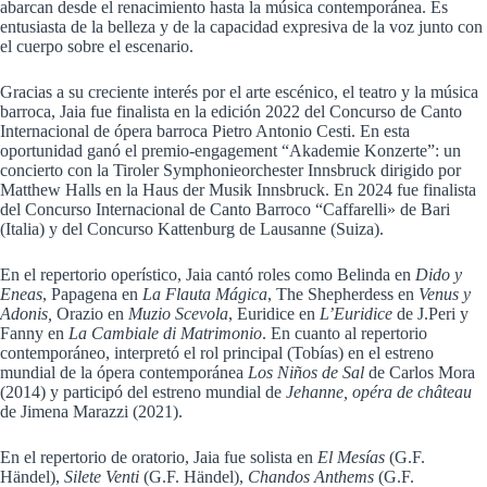
abarcan desde el renacimiento hasta la música contemporánea. Es
entusiasta de la belleza y de la capacidad expresiva de la voz junto con
el cuerpo sobre el escenario.
Gracias a su creciente interés por el arte escénico, el teatro y la música
barroca, Jaia fue finalista en la edición 2022 del Concurso de Canto
Internacional de ópera barroca Pietro Antonio Cesti. En esta
oportunidad ganó el premio-engagement “Akademie Konzerte”: un
concierto con la Tiroler Symphonieorchester Innsbruck dirigido por
Matthew Halls en la Haus der Musik Innsbruck. En 2024 fue finalista
del Concurso Internacional de Canto Barroco “Caffarelli» de Bari
(Italia) y del Concurso Kattenburg de Lausanne (Suiza).
En el repertorio operístico, Jaia cantó roles como Belinda en
Dido y
Eneas
, Papagena en
La Flauta Mágica
, The Shepherdess en
Venus y
Adonis,
Orazio en
Muzio Scevola
, Euridice en
L’Euridice
de J.Peri y
Fanny en
La Cambiale di Matrimonio
. En cuanto al repertorio
contemporáneo, interpretó el rol principal (Tobías) en el estreno
mundial de la ópera contemporánea
Los Niños de Sal
de Carlos Mora
(2014) y participó del estreno mundial de
Jehanne, opéra de château
de Jimena Marazzi (2021).
En el repertorio de oratorio, Jaia fue solista en
El Mesías
(G.F.
Händel),
Silete Venti
(G.F. Händel),
Chandos Anthems
(G.F.